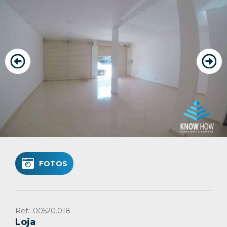
CONTATO
Favoritos
Cadastre seu imóvel
Área do Cliente
Vendas: (61)
Locação: (61)
FOTOS
Ref.: 00520.018
Loja