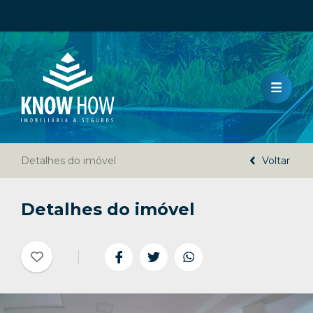
HOME
LANÇAMENTO
VENDA
Detalhes do imóvel
LOCAÇÃO
Voltar
DOCUMENTOS
Detalhes do imóvel
A KNOW HOW IMOBILIÁRIA
CÓDIGO DE ÉTICA
DENÚNCIAS